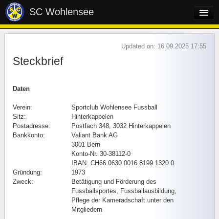
SC Wohlensee
Home
Updated on: 16.09.2025 17:55
Verein
Steckbrief
Geschichte
Steckbrief
Daten
Ehrenmitglieder
Präsidenten
Vorstand
Funktionäre
Verein:
Sportclub Wohlensee Fussball
Sitz:
Hinterkappelen
Trainer
Schiedsrichter
Postadresse:
Postfach 348, 3032 Hinterkappelen
Spielleiter
Spielplan
Bankkonto:
Valiant Bank AG
3001 Bern
Trainingszeiten
Clubhaus
Konto-Nr. 30-38112-0
Cluborgan
Fanshop
IBAN: CH66 0630 0016 8199 1320 0
Gründung:
1973
Webshop
Mitgliedschaft
Zweck:
Betätigung und Förderung des
Fussballsportes, Fussballausbildung,
Mannschaften
Pflege der Kameradschaft unter den
Mitgliedern
Sponsoren