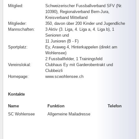
Mitglied:
Schweizerischer Fussballverband SFV (Nr.
Kontakt
10390), Regionalverband Bern-Jura,
Kreisverband Mittelland
Anfahrt
Mitglieder:
350, davon über 200 Kinder und Jugendliche
Mannschaften:
3 Aktiv (3. Liga, 4. Liga a, 4. Liga b), 1
Senioren und
11 Junioren (B - F)
Sportplatz:
Ey, Araweg 4, Hinterkappelen (direkt am
Wohlensee)
2 Fussballfelder, 1 Trainingsfeld
Vereinslokal:
Clubhaus Ey mit Garderobentrakt und
Clubbeizli
Homepage:
www.scwohlensee.ch
Kontakte
Name
Funktion
Telefon
SC Wohlensee
Allgemeine Mailadresse