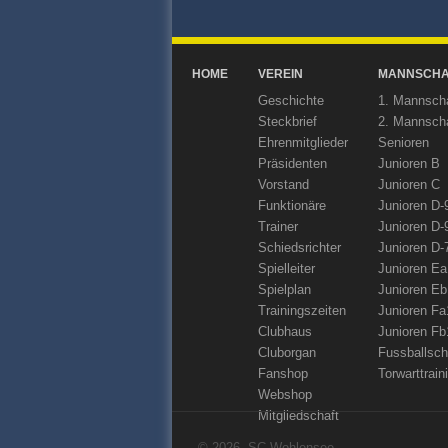
HOME
VEREIN
MANNSCHA
Geschichte
1. Mannsch
Steckbrief
2. Mannsch
Ehrenmitglieder
Senioren
Präsidenten
Junioren B
Vorstand
Junioren C
Funktionäre
Junioren D-
Trainer
Junioren D-
Schiedsrichter
Junioren D-
Spielleiter
Junioren E
Spielplan
Junioren Eb
Trainingszeiten
Junioren Fa
Clubhaus
Junioren Fb
Cluborgan
Fussballsch
Fanshop
Torwarttrain
Webshop
Mitgliedschaft
© 2026, SC Wohlensee