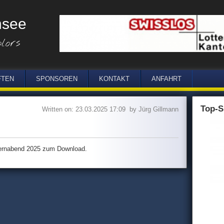
nsee
FTEN
SPONSOREN
KONTAKT
ANFAHRT
Top-S
Written on: 23.03.2025 17:09 by Jürg Gillmann
ternabend 2025 zum Download.