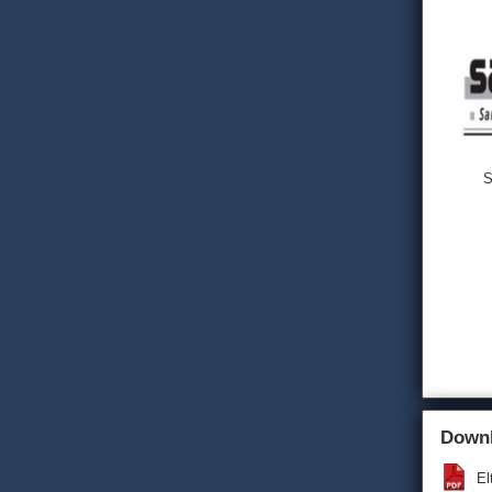
S
Down
El