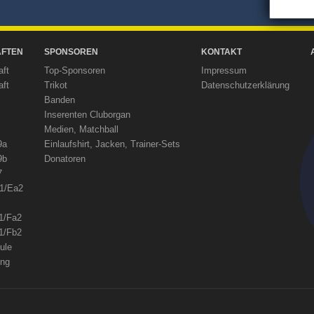
FTEN
SPONSOREN
KONTAKT
aft
Top-Sponsoren
Impressum
aft
Trikot
Datenschutzerklärung
Banden
Inserenten Cluborgan
Medien, Matchball
9a
Einlaufshirt, Jacken, Trainer-Sets
9b
Donatoren
7
a1/Ea2
1/Fa2
1/Fb2
ule
ing