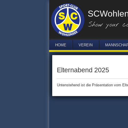
SCW
ohle
HOME
VEREIN
MANNSCHA
Elternabend 2025
Untenstehend ist die Präsentation vom El