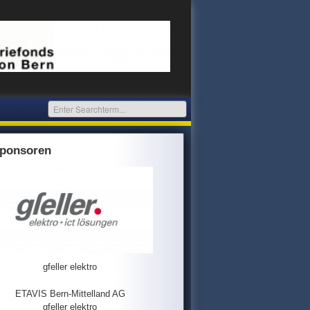
ponsoren
gfeller elektro
ETAVIS Bern-Mittelland AG
gfeller elektro